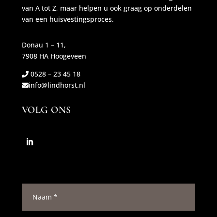
van A tot Z, maar helpen u ook graag op onderdelen
van een huisvestingsproces.
Donau 1 – 11,
7908 HA Hoogeveen
0528 – 23 45 18
info@lindhorst.nl
VOLG ONS
N
a
a
m