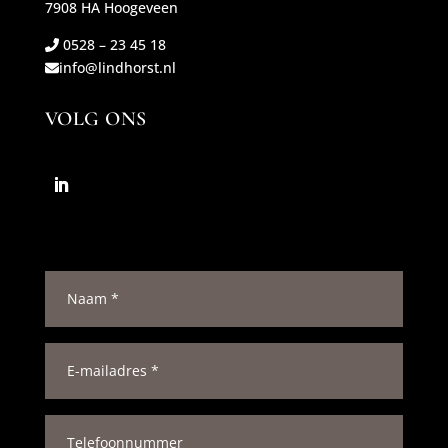
7908 HA Hoogeveen
0528 – 23 45 18
info@lindhorst.nl
VOLG ONS
N
a
a
m
E
*
-
m
a
i
T
l
e