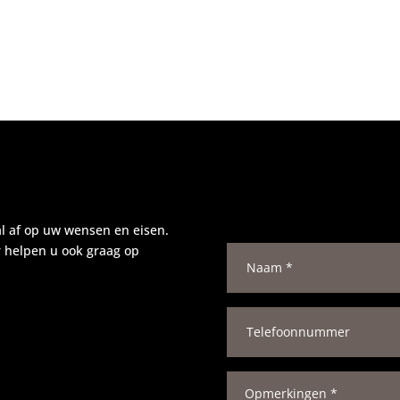
al af op uw wensen en eisen.
N
r helpen u ook graag op
a
a
m
*
T
e
l
e
f
O
o
p