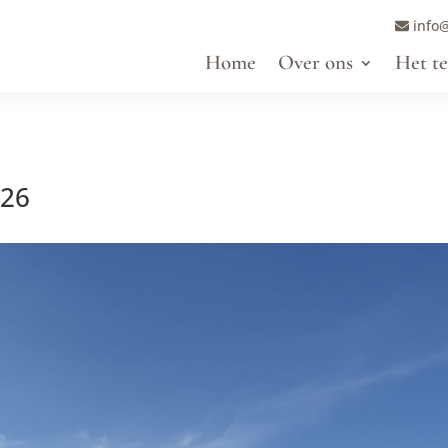
info@
Home
Over ons
Het t
026