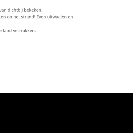
an dichtbij bekeken.
rten op het strand! Even uitwaaien en
e land vertrokken.