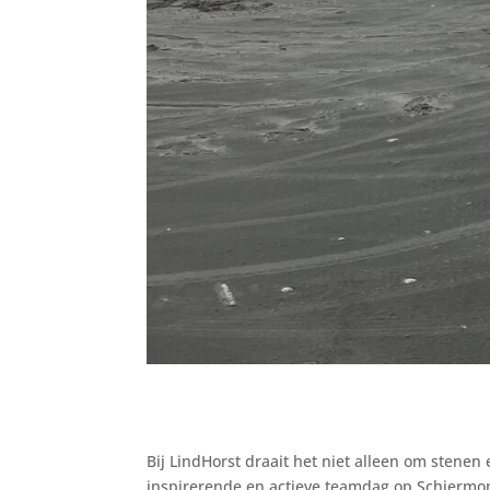
Bij LindHorst draait het niet alleen om stene
inspirerende en actieve teamdag op Schiermo