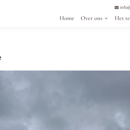
info@
Home
Over ons
Het t
e