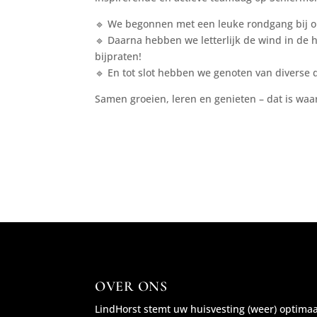
🔹 We begonnen met een leuke rondgang bij o
🔹 Daarna hebben we letterlijk de wind in de h
bijpraten!
🔹 En tot slot hebben we genoten van diverse 
Samen groeien, leren en genieten – dat is waar
OVER ONS
LindHorst stemt uw huisvesting (weer) optima