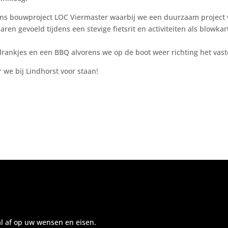
ns bouwproject LOC Viermaster waarbij we een duurzaam project v
aren gevoeld tijdens een stevige fietsrit en activiteiten als blowka
drankjes en een BBQ alvorens we op de boot weer richting het vast
 we bij Lindhorst voor staan!
al af op uw wensen en eisen.