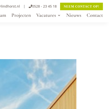
lindhorst.nl
|
0528 - 23 45 18
NEEM CONTACT OP!
eam
Projecten
Vacatures
Nieuws
Contact