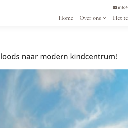
info@
Home
Over ons
Het t
 loods naar modern kindcentrum!