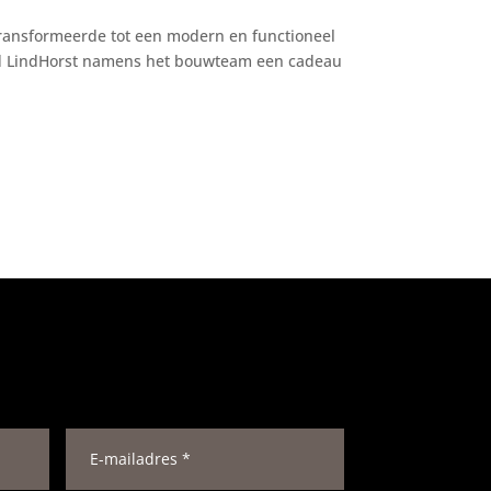
transformeerde tot een modern en functioneel
ood LindHorst namens het bouwteam een cadeau
E
-
m
a