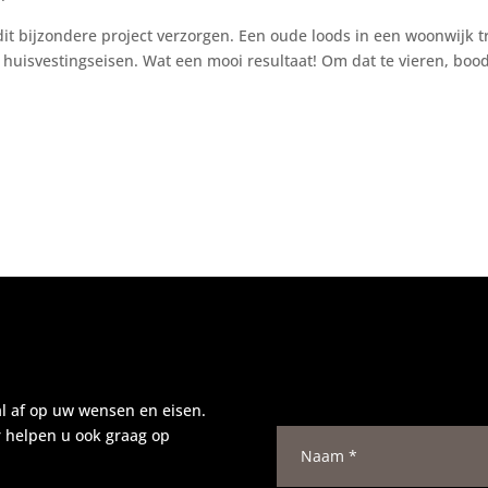
t bijzondere project verzorgen. Een oude loods in een woonwijk 
 huisvestingseisen. Wat een mooi resultaat! Om dat te vieren, b
al af op uw wensen en eisen.
N
r helpen u ook graag op
a
a
m