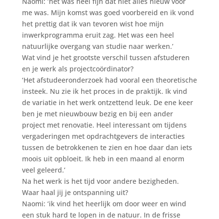
Naomi: ‘het was heel fijn dat niet alles nieuw voor
me was. Mijn komst was goed voorbereid en ik vond
het prettig dat ik van tevoren wist hoe mijn
inwerkprogramma eruit zag. Het was een heel
natuurlijke overgang van studie naar werken.’
Wat vind je het grootste verschil tussen afstuderen
en je werk als projectcoördinator?
‘Het afstudeeronderzoek had vooral een theoretische
insteek. Nu zie ik het proces in de praktijk. Ik vind
de variatie in het werk ontzettend leuk. De ene keer
ben je met nieuwbouw bezig en bij een ander
project met renovatie. Heel interessant om tijdens
vergaderingen met opdrachtgevers de interacties
tussen de betrokkenen te zien en hoe daar dan iets
moois uit opbloeit. Ik heb in een maand al enorm
veel geleerd.’
Na het werk is het tijd voor andere bezigheden.
Waar haal jij je ontspanning uit?
Naomi: ‘ik vind het heerlijk om door weer en wind
een stuk hard te lopen in de natuur. In de frisse