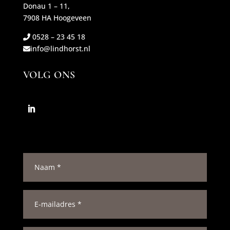
Donau 1 – 11,
7908 HA Hoogeveen
0528 – 23 45 18
info@lindhorst.nl
VOLG ONS
N
a
a
m
E
*
-
m
a