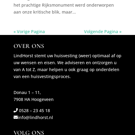
het prachtige Rijksmonument werd onderworpen
aan onze kritische blik, maar...
« Vorige Pagina
Volgende Pagina »
OVER ONS
LindHorst stemt uw huisvesting (weer) optimaal af op
uw wensen en eisen. We adviseren en ontzorgen u
van A tot Z, maar helpen u ook graag op onderdelen
van een huisvestingsproces.
Donau 1 – 11,
7908 HA Hoogeveen
0528 – 23 45 18
info@lindhorst.nl
VOLG ONS