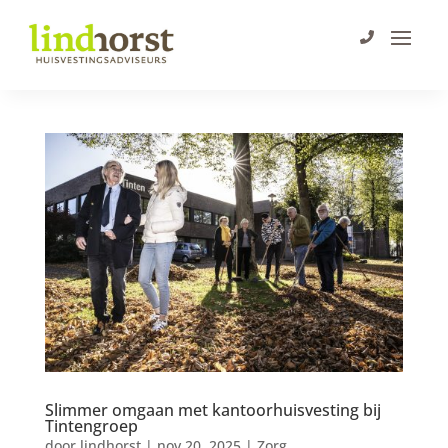
Slimmer omgaan met kantoorhuisvesting bij
Tintengroep
door
lindhorst
|
nov 20, 2025
|
Zorg