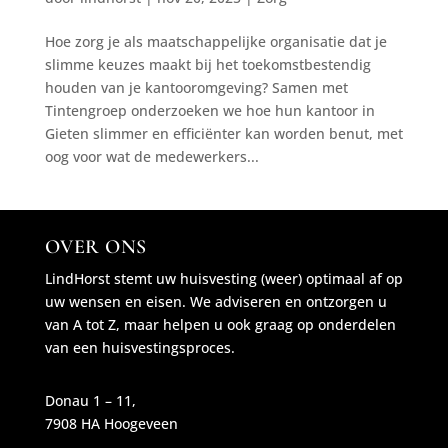
Hoe zorg je als maatschappelijke organisatie dat je
slimme keuzes maakt bij het toekomstbestendig
houden van je kantooromgeving? Samen met
Tintengroep onderzoeken we hoe hun kantoor in
Gieten slimmer en efficiënter kan worden benut, met
oog voor wat de medewerkers...
OVER ONS
LindHorst stemt uw huisvesting (weer) optimaal af op
uw wensen en eisen. We adviseren en ontzorgen u
van A tot Z, maar helpen u ook graag op onderdelen
van een huisvestingsproces.
Donau 1 – 11,
7908 HA Hoogeveen