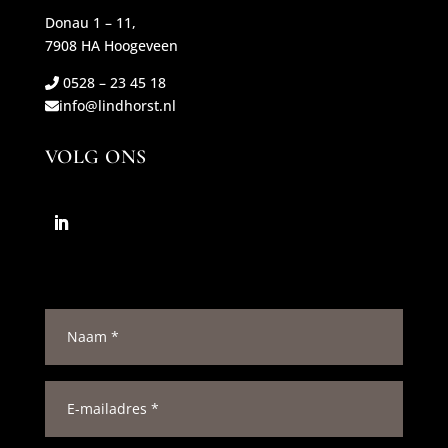
Donau 1 – 11,
7908 HA Hoogeveen
0528 – 23 45 18
info@lindhorst.nl
VOLG ONS
N
a
a
m
E
*
-
m
a